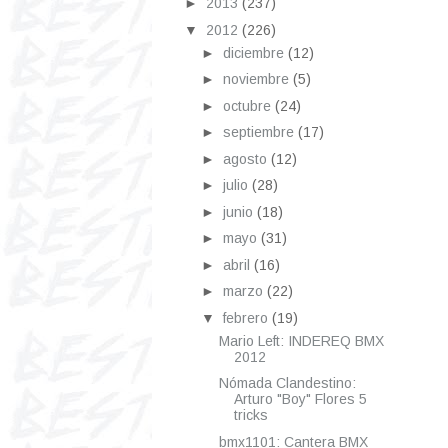
►
2013
(237)
▼
2012
(226)
►
diciembre
(12)
►
noviembre
(5)
►
octubre
(24)
►
septiembre
(17)
►
agosto
(12)
►
julio
(28)
►
junio
(18)
►
mayo
(31)
►
abril
(16)
►
marzo
(22)
▼
febrero
(19)
Mario Left: INDEREQ BMX
2012
Nómada Clandestino:
Arturo "Boy" Flores 5
tricks
bmx1101: Cantera BMX