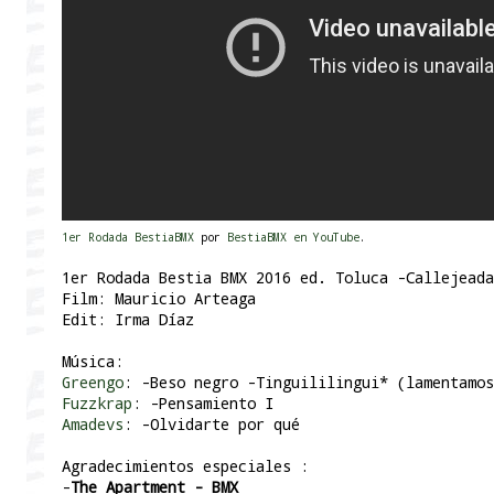
1er Rodada BestiaBMX
por
BestiaBMX en YouTube
.
1er Rodada Bestia BMX 2016 ed. Toluca -Callejeada
Film: Mauricio Arteaga
Edit: Irma Díaz
Música:
Greengo
: -Beso negro -Tinguililingui* (lamentamos
Fuzzkrap
: -Pensamiento I
Amadevs
: -Olvidarte por qué
Agradecimientos especiales :
-
The Apartment - BMX