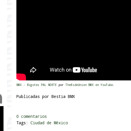
BMX - Bigotes PAL NORTE
por
TheRideUnion BMX en YouTube
.
Publicadas por
Bestia BMX
0 comentarios
Tags:
Ciudad de México