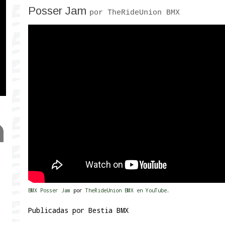
Posser Jam
por TheRideUnion BMX
BMX Posser Jam
por
TheRideUnion BMX en YouTube
.
Publicadas por
Bestia BMX