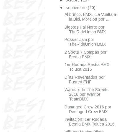
▼
septiembre
(20)
Al brinco. BMX - La Vuelta a
la Bici, Morelos por ...
Bigotes Pal Norte por
TheRideUnion BMX
Posser Jam por
TheRideUnion BMX
2 Spots 7 Compas por
Bestia BMX
1er Rodada Bestia BMX
Toluca 2016
Días Reventados por
Busted EHF
Warriors In The Streets
2016 por Warrior
TeamBMX
Damaged Crew 2016 por
Damaged Crew BMX
Invitación: 1er Rodada
Bestia BMX Toluca 2016
Villij por Mutiny Bikes