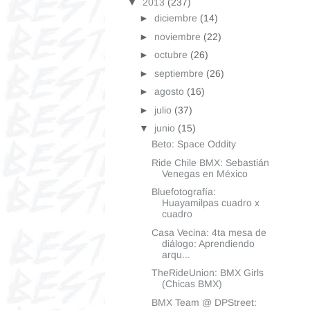
▼
2013
(237)
►
diciembre
(14)
►
noviembre
(22)
►
octubre
(26)
►
septiembre
(26)
►
agosto
(16)
►
julio
(37)
▼
junio
(15)
Beto: Space Oddity
Ride Chile BMX: Sebastián
Venegas en México
Bluefotografía:
Huayamilpas cuadro x
cuadro
Casa Vecina: 4ta mesa de
diálogo: Aprendiendo
arqu...
TheRideUnion: BMX Girls
(Chicas BMX)
BMX Team @ DPStreet: