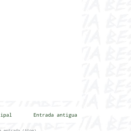
cipal
Entrada antigua
a entrada (Atom)