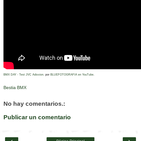
BMX DAY - Test JVC Adixxion.
por
BLUEFOTOGRAFIA en YouTube
.
Bestia BMX
No hay comentarios.:
Publicar un comentario
‹
›