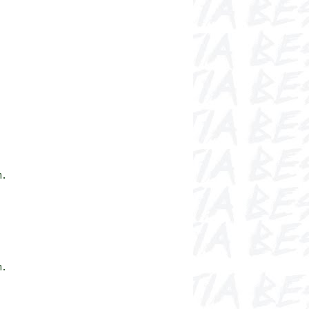
m.
m.