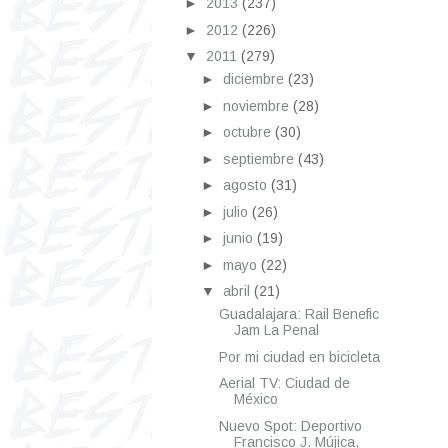
►
2013
(237)
►
2012
(226)
▼
2011
(279)
►
diciembre
(23)
►
noviembre
(28)
►
octubre
(30)
►
septiembre
(43)
►
agosto
(31)
►
julio
(26)
►
junio
(19)
►
mayo
(22)
▼
abril
(21)
Guadalajara: Rail Benefic
Jam La Penal
Por mi ciudad en bicicleta
Aerial TV: Ciudad de
México
Nuevo Spot: Deportivo
Francisco J. Mújica,