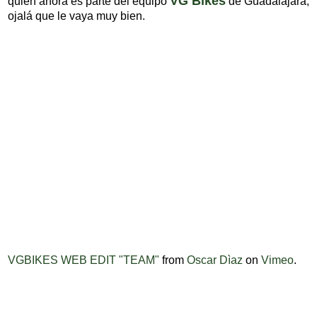
VG Bikes
quien ahora es parte del equipo
de Guadalajara,
ojalá que le vaya muy bien.
VGBIKES WEB EDIT "TEAM"
from
Oscar Dìaz
on
Vimeo
.