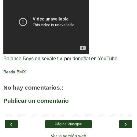
Balance Boys en sevale t.v.
por
donoflat
en
YouTube
.
Bestia BMX
No hay comentarios.:
Publicar un comentario
‹
›
Página Principal
Ver la versión web