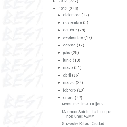
►
2013
(237)
▼
2012
(226)
►
diciembre
(12)
►
noviembre
(5)
►
octubre
(24)
►
septiembre
(17)
►
agosto
(12)
►
julio
(28)
►
junio
(18)
►
mayo
(31)
►
abril
(16)
►
marzo
(22)
►
febrero
(19)
▼
enero
(22)
NomQmcFilms: Dr.jjaus
Mauricio Sotelo: La bici que
nos une!:+BMX
Sawooky Bikes, Ciudad