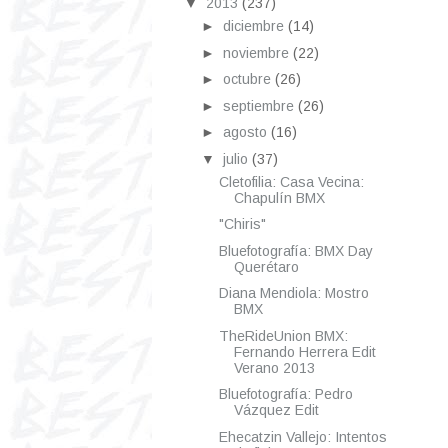
▼
2013
(237)
►
diciembre
(14)
►
noviembre
(22)
►
octubre
(26)
►
septiembre
(26)
►
agosto
(16)
▼
julio
(37)
Cletofilia: Casa Vecina:
Chapulín BMX
"Chiris"
Bluefotografía: BMX Day
Querétaro
Diana Mendiola: Mostro
BMX
TheRideUnion BMX:
Fernando Herrera Edit
Verano 2013
Bluefotografía: Pedro
Vázquez Edit
Ehecatzin Vallejo: Intentos