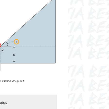
u tamaño original
ados