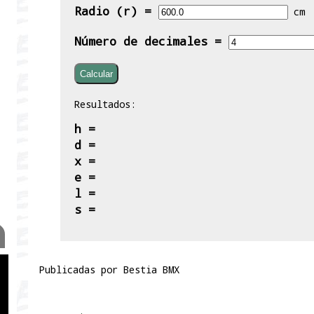
Radio (r) =
cm
Número de decimales =
Resultados:
h =
d =
x =
e =
l =
s =
Publicadas por
Bestia BMX