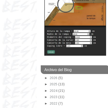
Archivo del Blog
►
2026
(5)
►
2025
(13)
►
2024
(21)
►
2023
(11)
►
2022
(7)