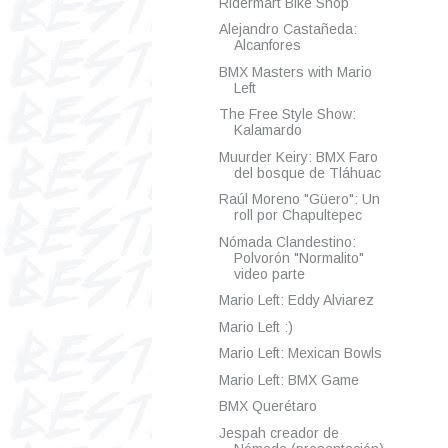
Ridermart Bike Shop
Alejandro Castañeda:
Alcanfores
BMX Masters with Mario
Left
The Free Style Show:
Kalamardo
Muurder Keiry: BMX Faro
del bosque de Tláhuac
Raúl Moreno "Güero": Un
roll por Chapultepec
Nómada Clandestino:
Polvorón "Normalito"
video parte
Mario Left: Eddy Alviarez
Mario Left :)
Mario Left: Mexican Bowls
Mario Left: BMX Game
BMX Querétaro
Jespah creador de