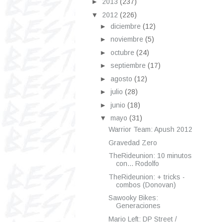
►
2013
(237)
▼
2012
(226)
►
diciembre
(12)
►
noviembre
(5)
►
octubre
(24)
►
septiembre
(17)
►
agosto
(12)
►
julio
(28)
►
junio
(18)
▼
mayo
(31)
Warrior Team: Apush 2012
Gravedad Zero
TheRideunion: 10 minutos
con... Rodolfo
TheRideunion: + tricks -
combos (Donovan)
Sawooky Bikes:
Generaciones
Mario Left: DP Street /