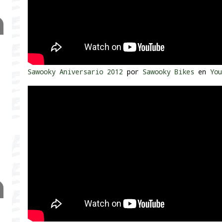
Sawooky Aniversario 2012
por
Sawooky Bikes
en
You