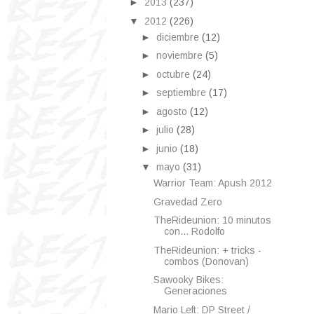
►
2013
(237)
▼
2012
(226)
►
diciembre
(12)
►
noviembre
(5)
►
octubre
(24)
►
septiembre
(17)
►
agosto
(12)
►
julio
(28)
►
junio
(18)
▼
mayo
(31)
Warrior Team: Apush 2012
Gravedad Zero
TheRideunion: 10 minutos
con... Rodolfo
TheRideunion: + tricks -
combos (Donovan)
Sawooky Bikes:
Generaciones
Mario Left: DP Street /