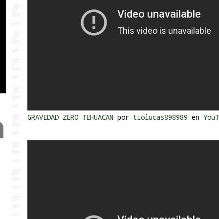
GRAVEDAD ZERO TEHUACAN
por
tiolucas898989
en
YouT