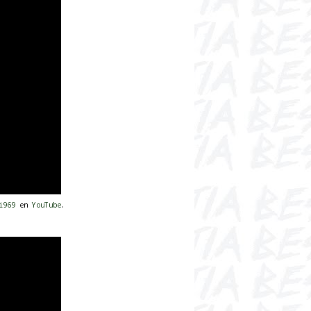
gi969
en
YouTube
.