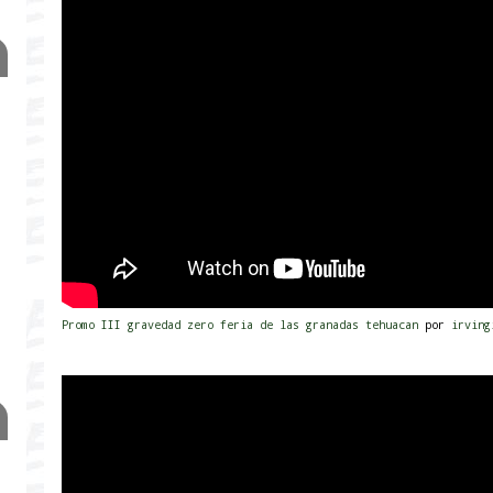
Promo III gravedad zero feria de las granadas tehuacan
por
irvin