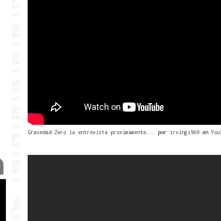
Gravedad Zero la entrevista proximamente...
por
irvingi969
en
You