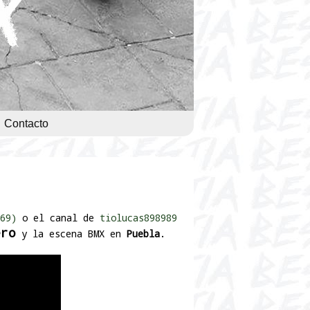
Contacto
69)
o el canal de
tiolucas898989
ero
y la escena BMX en
Puebla
.