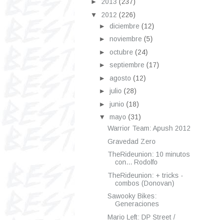
►
2013
(237)
▼
2012
(226)
►
diciembre
(12)
►
noviembre
(5)
►
octubre
(24)
►
septiembre
(17)
►
agosto
(12)
►
julio
(28)
►
junio
(18)
▼
mayo
(31)
Warrior Team: Apush 2012
Gravedad Zero
TheRideunion: 10 minutos
con... Rodolfo
TheRideunion: + tricks -
combos (Donovan)
Sawooky Bikes:
Generaciones
Mario Left: DP Street /