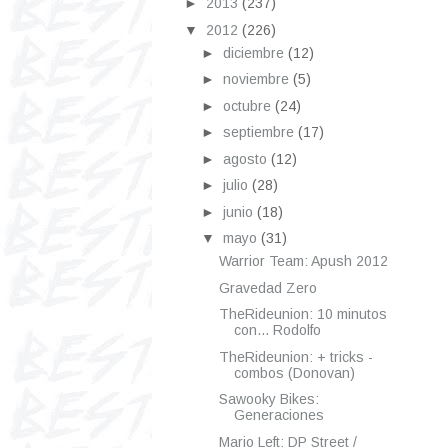
►
2013
(237)
▼
2012
(226)
►
diciembre
(12)
►
noviembre
(5)
►
octubre
(24)
►
septiembre
(17)
►
agosto
(12)
►
julio
(28)
►
junio
(18)
▼
mayo
(31)
Warrior Team: Apush 2012
Gravedad Zero
TheRideunion: 10 minutos
con... Rodolfo
TheRideunion: + tricks -
combos (Donovan)
Sawooky Bikes:
Generaciones
Mario Left: DP Street /